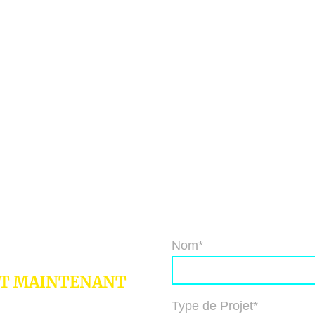
nage 13
CA
Nom
*
RT MAINTENANT
Type de Projet
*