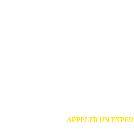
Contact Rayon
Votre projet de stockage
Bouche du Rhône et PA
+33 7 68 78 11 43
rayonnage13@gmail.com
APPELER UN EXPE